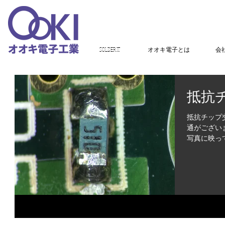
SOLDER IT
オオキ電子とは
会
抵抗
抵抗チップ
通がござい
写真に映っ
技術者は目
行わさせて頂